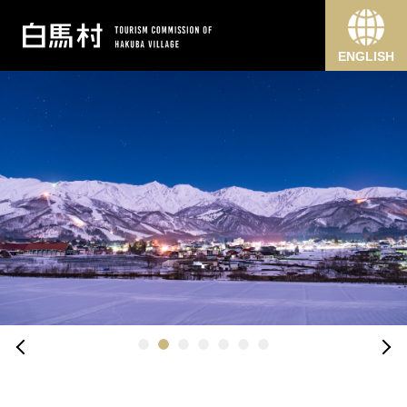
ENGLISH
1
2
3
4
5
6
7