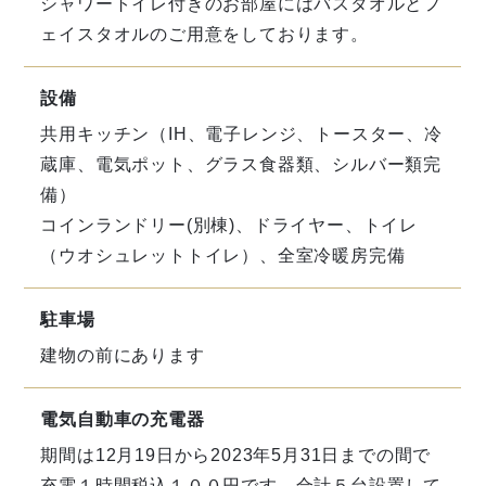
シャワートイレ付きのお部屋にはバスタオルとフ
ェイスタオルのご用意をしております。
設備
共用キッチン（
IH
、電子レンジ、トースター、冷
蔵庫、電気ポット、グラス食器類、シルバー類完
備）
コインランドリー
(
別棟
)
、ドライヤー、トイレ
（ウオシュレットトイレ）、全室冷暖房完備
駐車場
建物の前にあります
電気自動車の充電器
期間は
12
月
19
日から
2023
年
5
月
31
日までの間で
充電１時間税込１００円です。合計５台設置して